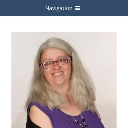
Navigation
Willkommen
Über mich
Termine
Bildergalerie
Pressestimmen
Impressum